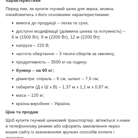
Характеристики
Перед тим, як купити гнучкий шнек для зерна, можна
ознайомитись з його основними характеристиками:
вимога до продукції – легка та суха;
доступні модифікації (довжина шнека та потужність) –
6 м (1500 Вт), 9 м (2200 Вт), 12 м (2200 Вт);
напруга – 220 В;
частота обертання – 3 тисячі обертів за хвилину;
продуктивність – 3500 кг на годину;
бункер – на 60 кг;
діаметри: спіраль – 6 см, шланг – 7,6 см;
габарити (Д х Ш х В) – 1,37 м х 1,1 м х 0,87 м;
маса – 120 кг;
країна-виробник – Україна.
Ціна та продаж
Щоб купити гнучкий шнековий транспортер, зв'яжіться з нами
в телефонному режимі або оформіть замовлення через
кошик сайту із зазначенням зручних способів оплати і
доставки.