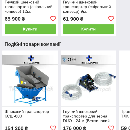
Гнучкий шнековий
Гнучкий шнековий
транспортер (спіральний
транспортер (спіральний
конвеєр) 12м.
конвеєр) 9м.
65 900
61 900
₴
₴
Купити
Купити
Подібні товари компанії
Шнековий транспортер
Гнучкий шнековий
Тран
КСШ-800
транспортер для зерна
ТЛК 
DUO - 24 м (Бензиновий
двигун)
154 200
176 000
59 
₴
₴