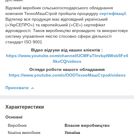
Відомий виробник сільськогосподарського обладнання
компанія ТехноМашСтрой пройшла процедуру
сертифікації
.
Відтепер вся продукція має відповідний український
(«УкрСЕПРО») та європейський («СЕ») сертифікат
відповідності. Також виробництво впровадило та використовує
систему управління якістю стосовно сфери діяльності
стандарт ISO 9001
Відео відгуки від наших клієнтів :
https://www.youtube.com/channel/UCMFaTInvbpNWsb5Fx4
XkvCQ/videos
Огляди роботи нашого обладнання
https://www.youtube.com/c/ОООТехноМашСтрой/videos
Приховати
Характеристики
Основні
Виробник
Власне виробництво
Країна виробник
Україна