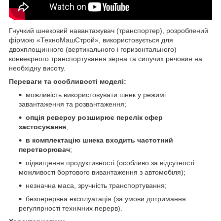
Гнучкий шнековий навантажувач (транспортер), розроблений
фірмою «ТехноМашСтрой», використовується для
двохплощинного (вертикального і горизонтального)
конвеєрного транспортування зерна та сипучих речовин на
необхідну висоту.
Переваги та особливості моделі:
можливість використовувати шнек у режимі
завантаження та розвантаження;
опція реверсу розширює перелік сфер
застосування
;
в комплектацію шнека входить частотний
перетворювач
;
підвищення продуктивності (особливо за відсутності
можливості бортового вивантаження з автомобіля);
незначна маса, зручність транспортування;
безперервна експлуатація (за умови дотримання
регулярності технічних перерв).