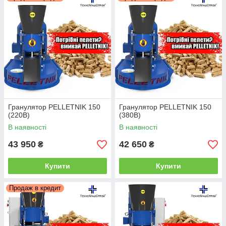
можна за номером +380509213468 +380685027485 (Вадим).
Більш детально ви можете ознайомитися на нашому сайті
https://mashgroup.ck.ua
Гранулятор PELLETNIK 150
Гранулятор PELLETNIK 150
(220В)
(380В)
В наявності
В наявності
43 950
42 650
₴
₴
Купити
Купити
Продаж в кредит