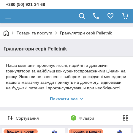
+380 (50) 921-34-68
Товари та послуги
Гранулятори серії Pelletnik
Гранулятори серії Pelletnik
Наша компанія пропонує якісні, надійні та довговічні
гранулятори за найбільш конкурентоспроможними цінами на
ринку. Якщо ви не впевнені з вибором, досвідчені менеджери
нашого магазину завжди прийдуть на допомогу, відповівши
на будь-які питання і проконсультувавши при необхідності.
Ми заощаджуємо ваш час, нерви та гроші.
Показати все
Співпрацюючи з нами, ви завжди можете розраховувати на
найвищий рівень сервісу. Винятково професійний підхід до
своєї роботи кожного співробітника компанії гарантує вашу
Сортування
0
Фільтри
повну задоволеність як від обслуговування, так і від якості
продукції, що пропонується на сайті.
Продаж в кредит
Продаж в кредит
Зв'язатися з менеджером для консультації та замовлення