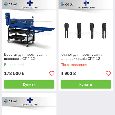
можна за номером +380509213468 +380685027485 (Вадим).
Більш детально ви можете ознайомитися на нашому сайті
https://mashgroup.ck.ua
Верстат для протягування
Клинок для протягування
шпонпазів СПГ-12
шпонових пазів СПГ-12
В наявності
Під замовлення
178 500
4 900
₴
₴
Купити
Купити