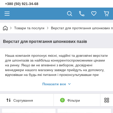
+380 (50) 921-34-68
Товари та послуги
Верстат для протягання шпонкових п
Верстат для протягання шпонкових пазів
Наша компанія пропонує якісні, надійні та довговічні верстати
для шпонпазів за найбільш конкурентоспроможними цінами
на ринку. Якщо ви не впевнені з вибором, досвідчені
менеджери нашого магазину завжди прийдуть на допомогу,
відповівши на будь-які питання і проконсультувавши при
необхідності. Ми заощаджуємо ваш час, нерви та гроші.
Показати все
Співпрацюючи з нами, ви завжди можете розраховувати на
найвищий рівень сервісу. Винятково професійний підхід до
своєї роботи кожного співробітника компанії гарантує вашу
Сортування
0
Фільтри
повну задоволеність як від обслуговування, так і від якості
продукції, що пропонується на сайті.
Зв'язатися з менеджером для консультації та замовлення