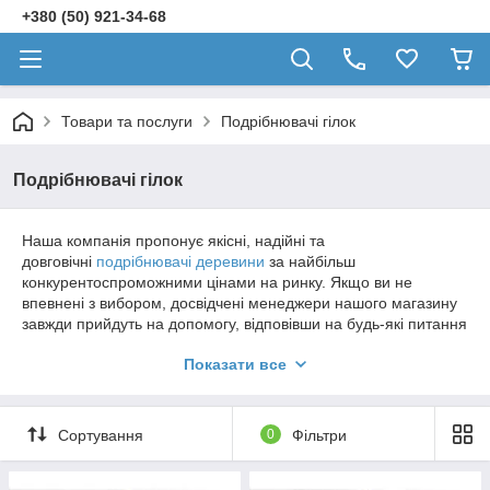
+380 (50) 921-34-68
Товари та послуги
Подрібнювачі гілок
Подрібнювачі гілок
Наша компанія пропонує якісні, надійні та
довговічні
подрібнювачі деревини
за найбільш
конкурентоспроможними цінами на ринку. Якщо ви не
впевнені з вибором, досвідчені менеджери нашого магазину
завжди прийдуть на допомогу, відповівши на будь-які питання
і проконсультувавши при необхідності. Ми заощаджуємо ваш
Показати все
час, нерви та гроші.
Співпрацюючи з нами, ви завжди можете розраховувати на
найвищий рівень сервісу. Винятково професійний підхід до
Сортування
0
Фільтри
своєї роботи кожного співробітника компанії гарантує вашу
повну задоволеність як від обслуговування, так і від якості
продукції, що пропонується на сайті.