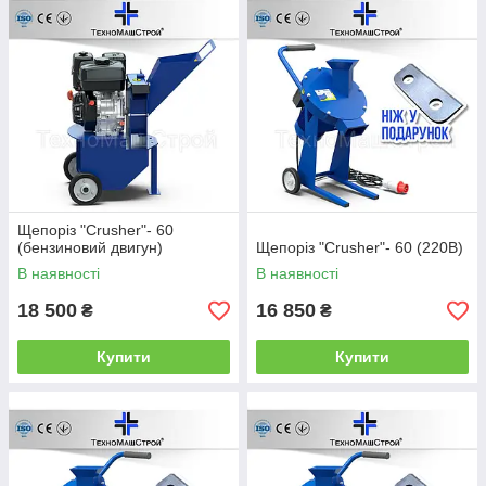
Зв'язатися з менеджером для консультації та замовлення
можна за номером +380509213468 +380685027485 (Вадим).
Більш детально ви можете ознайомитися на нашому сайті
https://mashgroup.ck.ua
Щепоріз "Crusher"- 60
(бензиновий двигун)
Щепоріз "Crusher"- 60 (220В)
В наявності
В наявності
18 500
16 850
₴
₴
Купити
Купити