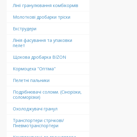
Лінії гранулювання комбікормів
Молоткові дробарки тріски
Екструдери
Лінія фасування та упаковки
пелет
Щокова дробарка BIZON
Кормоцеха "Оптіма"
Пелетні пальники
Подрібнювачі соломи. (Сінорізки,
соломорізки)
Охолоджувачі гранул
Транспортери стрічкові/
Пневмотранспортери