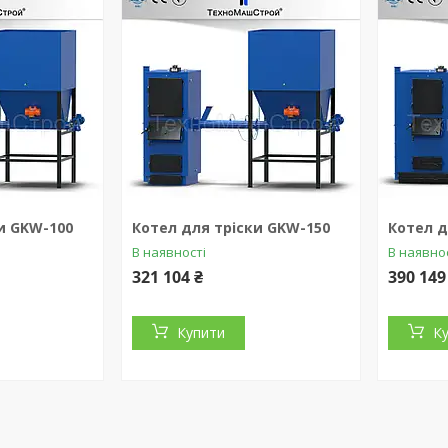
и GKW-100
Котел для тріски GKW-150
Котел д
В наявності
В наявно
321 104 ₴
390 149
Купити
К