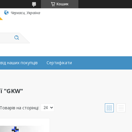
Кошик
Черкаси, Україна
 від наших покупців
Сертифікати
ї "GKW"