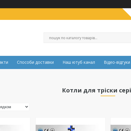
акти
Способи доставки
Наш ютуб канал
Відео-відгуки
Котли для тріски сері