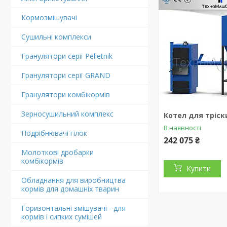
Кормозмішувачі
Сушильні комплекси
Гранулятори серії Pelletnik
Гранулятори серії GRAND
Гранулятори комбікормів
Зерносушильний комплекс
Котел для тріск
В наявності
Подрібнювачі гілок
242 075 ₴
Молоткові дробарки
комбікормів
Купити
Обладнання для виробництва
кормів для домашніх тварин
Горизонтальні змішувачі - для
кормів і сипких сумішей