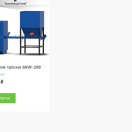
ля тріски GKW-200
сті
 ₴
упити