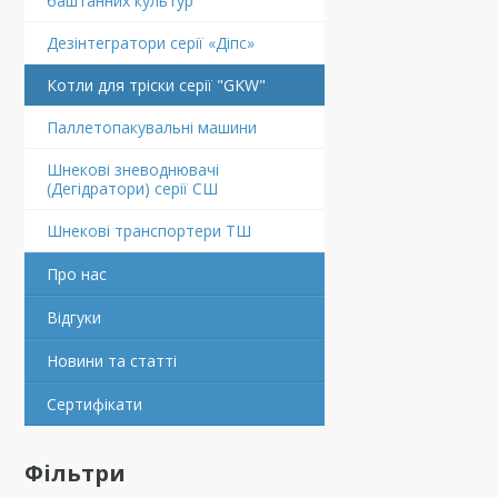
баштанних культур
Дезінтегратори серії «Діпс»
Котли для тріски серії "GKW"
Паллетопакувальні машини
Шнекові зневоднювачі
(Дегідратори) серії СШ
Шнекові транспортери ТШ
Про нас
Відгуки
Новини та статті
Сертифікати
Фільтри