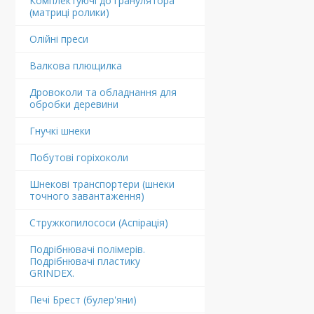
Комплектуючі до гранулятора
(матриці ролики)
Олійні преси
Валкова плющилка
Дровоколи та обладнання для
обробки деревини
Гнучкі шнеки
Побутові горіхоколи
Шнекові транспортери (шнеки
точного завантаження)
Стружкопилососи (Аспірація)
Подрібнювачі полімерів.
Подрібнювачі пластику
GRINDEX.
Печі Брест (булер'яни)