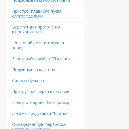
Подрібнювач м'ясо-кістковий
Пристрої плавного пуска
електродвигуна.
Верстат для протягання
шпонкових пазів
Шнековий розвантажувач
хопер.
Електром'ясорубка "П'ятачок"
Подрібнювач картону
Силосні бункера
Протруювач зерна шнековий
Електро-жаровні Електрожар
Лінія екструдування "Biomix"
Обладнання для переробки