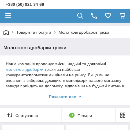
+380 (50) 921-34-68
Товари та послуги
Молоткові дробарки тріски
Молоткові дробарки тріски
Наша компанія пропонує якісні, надійні та довговічні
молоткові дробарки
тріски за найбільш
конкурентоспроможними цінами на ринку. Якщо ви не
впевнені з вибором, досвідчені менеджери нашого магазину
завжди прийдуть на допомогу, відповівши на будь-які питання
і проконсультувавши при необхідності. Ми заощаджуємо ваш
Показати все
час, нерви та гроші.
Співпрацюючи з нами, ви завжди можете розраховувати на
найвищий рівень сервісу. Винятково професійний підхід до
Сортування
0
Фільтри
своєї роботи кожного співробітника компанії гарантує вашу
повну задоволеність як від обслуговування, так і від якості
продукції, що пропонується на сайті.