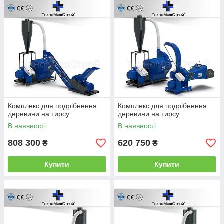
Зв'язатися з менеджером для консультації та замовлення
можна за номером +380509213468 +380685027485 (Вадим).
Більш детально ви можете ознайомитися на нашому сайті
https://mashgroup.ck.ua
Комплекс для подрібнення
Комплекс для подрібнення
деревини на тирсу
деревини на тирсу
В наявності
В наявності
808 300
620 750
₴
₴
Купити
Купити