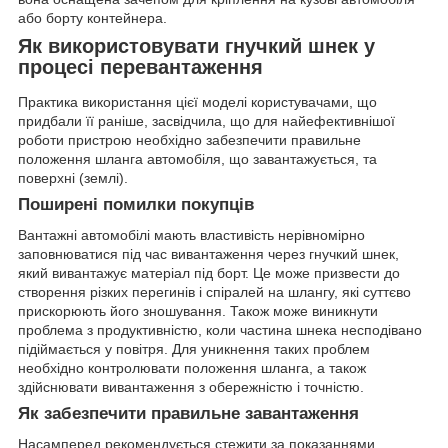
або борту контейнера.
Як використовувати гнучкий шнек у
процесі перевантаження
Практика використання цієї моделі користувачами, що
придбали її раніше, засвідчила, що для найефективнішої
роботи пристрою необхідно забезпечити правильне
положення шланга автомобіля, що завантажується, та
поверхні (землі).
Поширені помилки покупців
Вантажні автомобілі мають властивість нерівномірно
заповнюватися під час вивантаження через гнучкий шнек,
який вивантажує матеріал під борт. Це може призвести до
створення різких перегинів і спіралей на шлангу, які суттєво
прискорюють його зношування. Також може виникнути
проблема з продуктивністю, коли частина шнека несподівано
підіймається у повітря. Для уникнення таких проблем
необхідно контролювати положення шланга, а також
здійснювати вивантаження з обережністю і точністю.
Як забезпечити правильне завантаження
Насамперед рекомендується стежити за показаннями