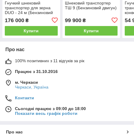
Гнучкий шнековий
Шнековий транспортер
Гнуч
транспортер для зерна
ТШ 9 (Бензиновий двигун)
тран
DUO - 24 м (Бензиновий
конв
двигун)
176 000
99 900
54 
₴
₴
Купити
Купити
Про нас
100% позитивних з 11 відгуків за рік
Працює з 31.10.2016
м. Черкаси
Черкаси, Україна
Контакти
Сьогодні працює з 09:00 до 18:00
Показати весь графік роботи
Про нас