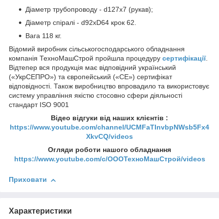
Діаметр трубопроводу - d127х7 (рукав);
Діаметр спіралі - d92хD64 крок 62.
Вага 118 кг.
Відомий виробник сільськогосподарського обладнання
компанія ТехноМашСтрой пройшла процедуру
сертифікації
.
Відтепер вся продукція має відповідний український
(«УкрСЕПРО») та європейський («СЕ») сертифікат
відповідності. Також виробництво впровадило та використовує
систему управління якістю стосовно сфери діяльності
стандарт ISO 9001
Відео відгуки від наших клієнтів :
https://www.youtube.com/channel/UCMFaTInvbpNWsb5Fx4
XkvCQ/videos
Огляди роботи нашого обладнання
https://www.youtube.com/c/ОООТехноМашСтрой/videos
Приховати
Характеристики