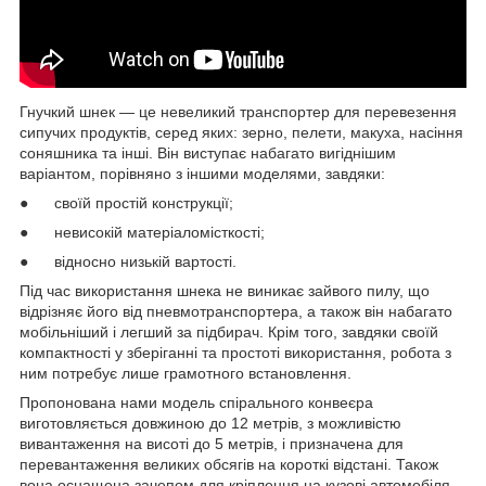
Гнучкий шнек — це невеликий транспортер для перевезення
сипучих продуктів, серед яких: зерно, пелети, макуха, насіння
соняшника та інші. Він виступає набагато вигіднішим
варіантом, порівняно з іншими моделями, завдяки:
● своїй простій конструкції;
● невисокій матеріаломісткості;
● відносно низькій вартості.
Під час використання шнека не виникає зайвого пилу, що
відрізняє його від пневмотранспортера, а також він набагато
мобільніший і легший за підбирач. Крім того, завдяки своїй
компактності у зберіганні та простоті використання, робота з
ним потребує лише грамотного встановлення.
Пропонована нами модель спірального конвеєра
виготовляється довжиною до 12 метрів, з можливістю
вивантаження на висоті до 5 метрів, і призначена для
перевантаження великих обсягів на короткі відстані. Також
вона оснащена зачепом для кріплення на кузові автомобіля